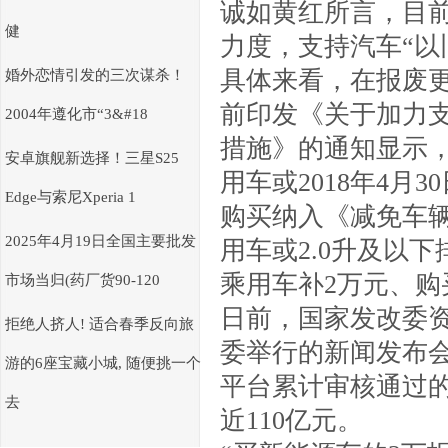
诚如黄红所言，目
健
力度，支持汽车“以
具体来看，在报废
婚外恋情引发的三次谋杀！
前印发《关于加力
2004年遵化市“3&#18
措施》的通知显示
安卓旗舰新选择！三星S25
用车或2018年4
Edge与索尼Xperia 1
购买纳入《减免车
2025年4月19日全国主要批发
用车或2.0升及以
乘用车补2万元、购买
市场当归(药厂货90-120
日前，国家发改委
拒绝人挤人! 适合春季反向旅
委举行的新闻发布会
游的6座宝藏小城, 随便挑一个
平台累计审核通过
去
近110亿元。